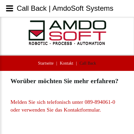
Call Back | AmdoSoft Systems
Startseite
|
Kontakt
|
Call Back
Worüber
möchten
Sie
mehr
erfahren?
Melden
Sie
sich
telefonisch
unter
089-894061-0
oder
verwenden
Sie
das
Kontaktformular.