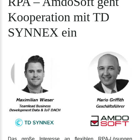
RPA
–
AmdoSoft
geht
Kooperation
mit
TD
SYNNEX
ein
Das große Interesse an flexiblen RPA-Lösungen