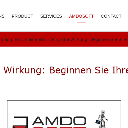
NS
PRODUCT
SERVICES
AMDOSOFT
CONTACT
man press: Kleine Schritte, große Wirkung: Beginnen Sie Ihr
E AND ACCOUNTING
ROBOTIC PROCESS AUTOMATION
WEBINAR
ABOUT US
CONTACT D
 RESOURCES
ARTIFICIAL INTELLIGENCE
PRICE REQUEST
CAREER
CALL BACK
ER SERVICE
SYNTHETIC MONITORING
SUPPORT
CASE STUDIES
e Wirkung: Beginnen Sie Ihr
REMENT
IT AUTOMATION
VIDEO LIBRARY
NEWSROOM
ICS
TECHNOLOGY
SELECTED REFERENCES
B4 SUITE
CARE
B4 DAS
RE-TESTING
ADVANC