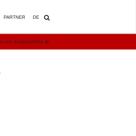
PARTNER
DE
nden mit AmdoSoft/b4 ab
N
EN
K
b
BOARD
RTES REPORTING
ICHER ASSISTENT