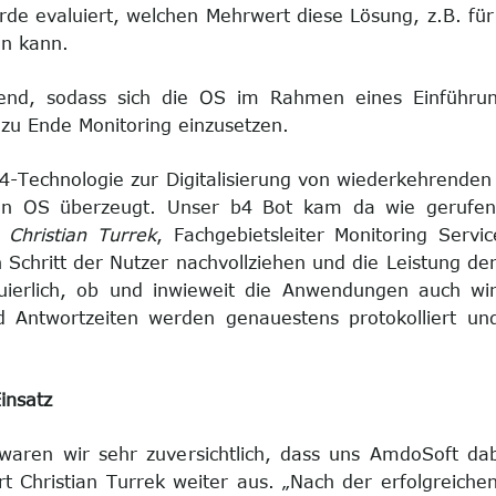
e evaluiert, welchen Mehrwert diese Lösung, z.B. für
en kann.
llend, sodass sich die OS im Rahmen eines Einführun
 zu Ende Monitoring einzusetzen.
 b4-Technologie zur Digitalisierung von wiederkehrend
 OS überzeugt. Unser b4 Bot kam da wie gerufen.
.
Christian Turrek
, Fachgebietsleiter Monitoring Serv
n Schritt der Nutzer nachvollziehen und die Leistung d
nuierlich, ob und inwieweit die Anwendungen auch wi
und Antwortzeiten werden genauestens protokolliert un
insatz
waren wir sehr zuversichtlich, dass uns AmdoSoft dab
t Christian Turrek weiter aus. „Nach der erfolgreich