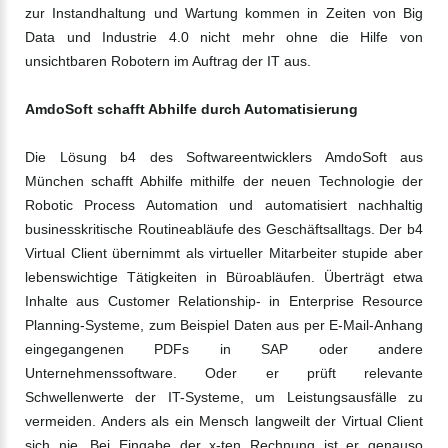
zur Instandhaltung und Wartung kommen in Zeiten von Big
Data und Industrie 4.0 nicht mehr ohne die Hilfe von
unsichtbaren Robotern im Auftrag der IT aus.
AmdoSoft schafft Abhilfe durch Automatisierung
Die Lösung b4 des Softwareentwicklers AmdoSoft aus
München schafft Abhilfe mithilfe der neuen Technologie der
Robotic Process Automation und automatisiert nachhaltig
businesskritische Routineabläufe des Geschäftsalltags. Der b4
Virtual Client übernimmt als virtueller Mitarbeiter stupide aber
lebenswichtige Tätigkeiten in Büroabläufen. Überträgt etwa
Inhalte aus Customer Relationship- in Enterprise Resource
Planning-Systeme, zum Beispiel Daten aus per E-Mail-Anhang
eingegangenen PDFs in SAP oder andere
Unternehmenssoftware. Oder er prüft relevante
Schwellenwerte der IT-Systeme, um Leistungsausfälle zu
vermeiden. Anders als ein Mensch langweilt der Virtual Client
sich nie. Bei Eingabe der x-ten Rechnung ist er genauso